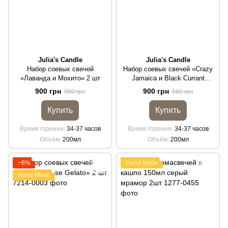
Julia's Candle
Julia's Candle
Набор соевых свечей
Набор соевых свечей «Crazy
«Лаванда и Мохито» 2 шт
Jamaica и Black Currant
Absinthe» 2 шт
900 грн
900 грн
980 грн
980 грн
Купить
Купить
Время горения
34-37 часов
Время горения
34-37 часов
Объём
200мл
Объём
200мл
−6%
Hand Made
Hand Made