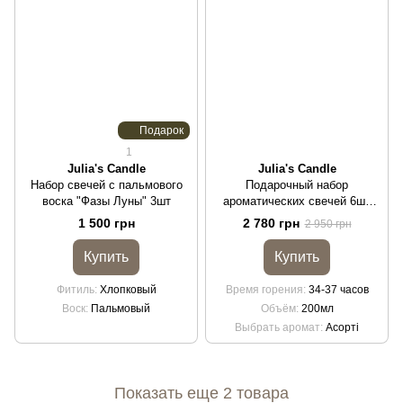
Подарок
1
Julia's Candle
Julia's Candle
Набор свечей с пальмового
Подарочный набор
воска "Фазы Луны" 3шт
ароматических свечей 6шт
200мл
1 500 грн
2 780 грн
2 950 грн
Купить
Купить
Фитиль
Хлопковый
Время горения
34-37 часов
Воск
Пальмовый
Объём
200мл
Выбрать аромат
Асорті
Показать еще 2 товара