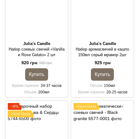
Julia's Candle
Julia's Candle
Набор соевых свечей «Vanilla
Набор аромасвечей в кашпо
и Rose Gelato» 2 шт
150мл серый мрамор 2шт
920 грн
925 грн
980 грн
Купить
Купить
Время горения
34-37 часов
Объём
150мл
Объём
200мл
Время горения
20-25 часов
−6%
Hand Made
Hand Made