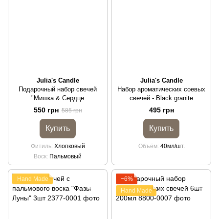
Julia's Candle
Julia's Candle
Подарочный набор свечей
Набор ароматических соевых
"Мишка & Сердце
свечей - Black granite
550 грн
495 грн
585 грн
Купить
Купить
Фитиль
Хлопковый
Объём
40мл/шт.
Воск
Пальмовый
Hand Made
−6%
Hand Made