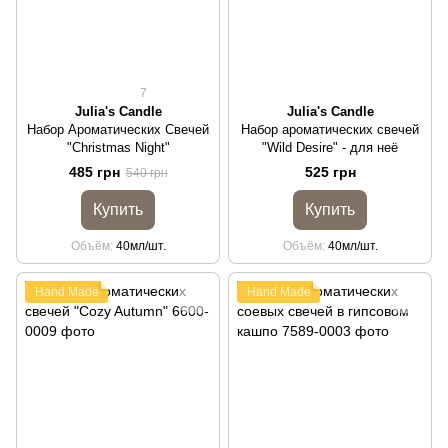
7
Julia's Candle
Julia's Candle
Набор Ароматических Свечей
Набор ароматических свечей
"Christmas Night"
"Wild Desire" - для неё
485 грн
525 грн
540 грн
Купить
Купить
Объём
40мл/шт.
Объём
40мл/шт.
Hand Made
Hand Made