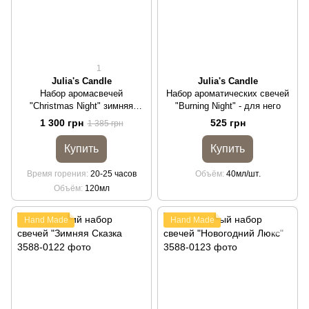
1
Julia's Candle
Julia's Candle
Набор аромасвечей
Набор ароматических свечей
"Christmas Night" зимняя
"Burning Night" - для него
коллекция
1 300 грн
525 грн
1 385 грн
Купить
Купить
Время горения
20-25 часов
Объём
40мл/шт.
Объём
120мл
Hand Made
Hand Made