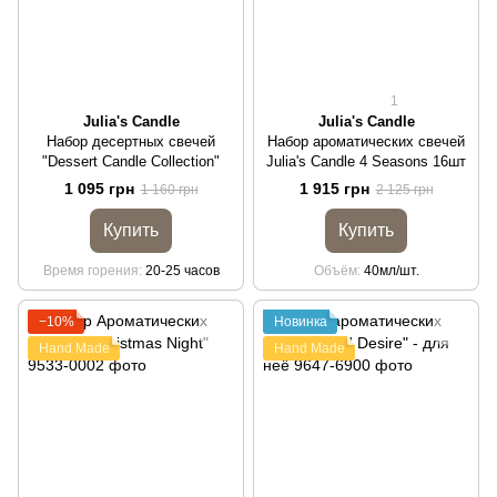
1
Julia's Candle
Julia's Candle
Набор десертных свечей
Набор ароматических свечей
"Dessert Candle Collection"
Julia's Candle 4 Seasons 16шт
1 095 грн
1 915 грн
1 160 грн
2 125 грн
Купить
Купить
Время горения
20-25 часов
Объём
40мл/шт.
−10%
Новинка
Hand Made
Hand Made