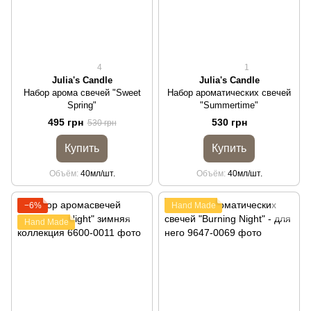
4
1
Julia's Candle
Julia's Candle
Набор арома свечей "Sweet
Набор ароматических свечей
Spring"
"Summertime"
495 грн
530 грн
530 грн
Купить
Купить
Объём
40мл/шт.
Объём
40мл/шт.
−6%
Hand Made
Hand Made