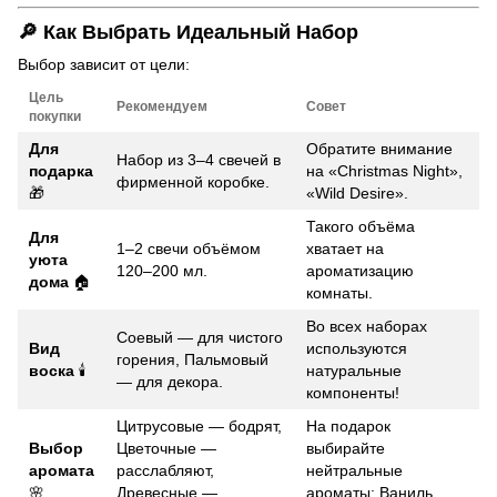
🔎 Как Выбрать Идеальный Набор
Выбор зависит от цели:
Цель
Рекомендуем
Совет
покупки
Для
Обратите внимание
Набор из 3–4 свечей в
подарка
на «Christmas Night»,
фирменной коробке.
🎁
«Wild Desire».
Такого объёма
Для
1–2 свечи объёмом
хватает на
уюта
120–200 мл.
ароматизацию
дома
🏠
комнаты.
Во всех наборах
Соевый — для чистого
Вид
используются
горения, Пальмовый
воска
🕯️
натуральные
— для декора.
компоненты!
Цитрусовые — бодрят,
На подарок
Выбор
Цветочные —
выбирайте
аромата
расслабляют,
нейтральные
🌸
Древесные —
ароматы: Ваниль,