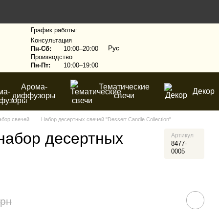
График работы:
Консультация
Рус
Пн-Сб:
10:00–20:00
Производство
Пн-Пт:
10:00–19:00
Арома-
Тематические
Декор
диффузоры
свечи
абор свечей
Набор десертных свечей "Dessert Candle Collection"
набор десертных
Артикул
8477-
0005
грн