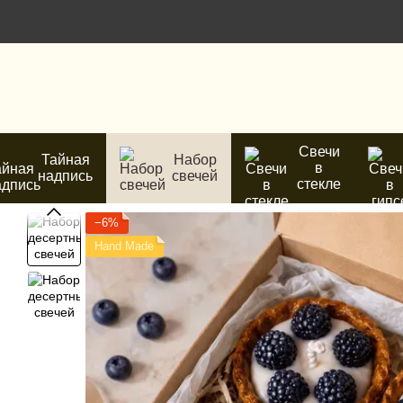
Перейти к основному контенту
Свечи
Тайная
Набор
в
надпись
свечей
стекле
−6%
Hand Made