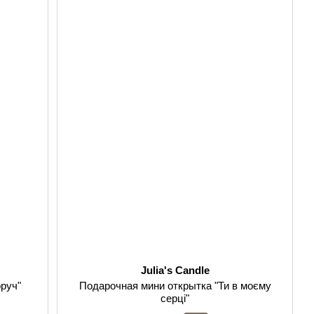
Julia's Candle
руч"
Подарочная мини открытка "Ти в моєму
серці"