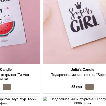
s Candle
Julia's Candle
 открытка "Ти моя
Подарочная мини открытка "Super 
винка"
35 грн