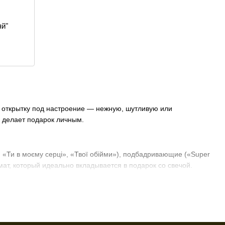
яй"
 открытку под настроение — нежную, шутливую или
я делает подарок личным.
«Ти в моєму серці», «Твої обійми»), подбадривающие («Super
мат, который идеально вкладывается в подарок со свечой.