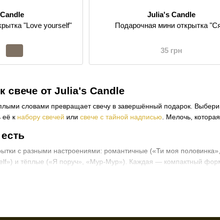
s Candle
Julia's Candle
рытка "Love yourself"
Подарочная мини открытка "С
35 грн
 свече от Julia's Candle
ёплыми словами превращает свечу в завершённый подарок. Выбери
 её к
набору свечей
или
свече с тайной надписью
. Мелочь, котора
 есть
ытки с разными настроениями: романтичные («Ти моя половинка», 
rself») и тёплые («Я поруч», «Мур-Мур»). Каждая — компактный фор
тической свече — и подарок заговорит твоими словами.
ы
ткрытку к свече в подарок?