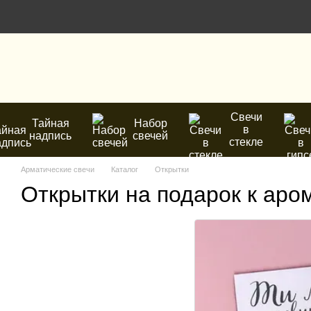
Перейти к основному контенту
Свечи
Тайная
Набор
в
надпись
свечей
стекле
Арматические свечи
Каталог
Открытки
Открытки на подарок к аро