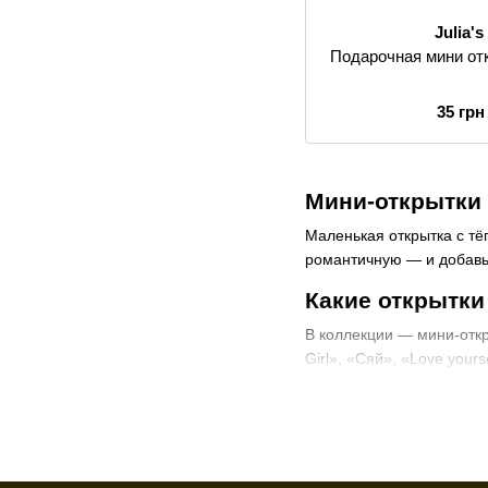
Julia'
Подарочная мини отк
35 грн
Мини-открытки к
Маленькая открытка с т
романтичную — и добавь
Какие открытки
В коллекции — мини-откр
Girl», «Сяй», «Love you
Добавь открытку к арома
Частые вопрос
Можно ли добавить о