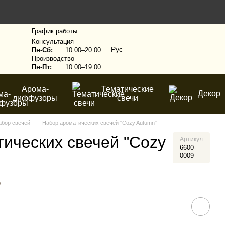
График работы:
Консультация
Рус
Пн-Сб:
10:00–20:00
Производство
Пн-Пт:
10:00–19:00
Арома-
Тематические
Декор
диффузоры
свечи
абор свечей
Набор ароматических свечей "Cozy Autumn"
ических свечей "Cozy
Артикул
6600-
0009
в