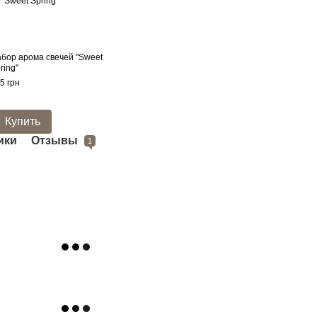
бор арома свечей "Sweet
Набо
ring"
свеч
5 грн
530 г
1 
Купить
ики
Отзывы
1