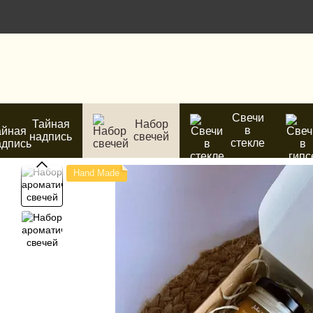
Перейти к основному контенту
Свечи
Тайная
Набор
в
надпись
свечей
стекле
Hand Made