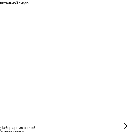
пительной скидки
Вме