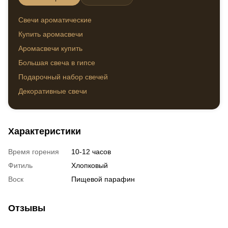
Свечи ароматические
Свечи
Купить аромасвечи
Набо
Аромасвечи купить
Тема
Большая свеча в гипсе
Геле
Подарочный набор свечей
Мага
Декоративные свечи
Гелевые свечи-коктейли
Свеча верба из воска
Характеристики
Набор свечей 4 сезона 16шт
Время горения
10-12 часов
Фитиль
Хлопковый
Воск
Пищевой парафин
Отзывы