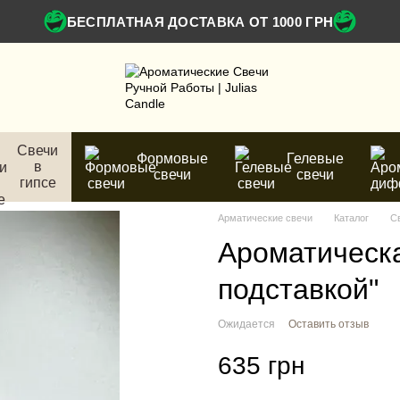
БЕСПЛАТНАЯ ДОСТАВКА ОТ 1000 ГРН
Свечи
Формовые
Гелевые
в
свечи
свечи
гипсе
Арматические свечи
Каталог
С
Ароматическа
подставкой"
Ожидается
Оставить отзыв
635 грн