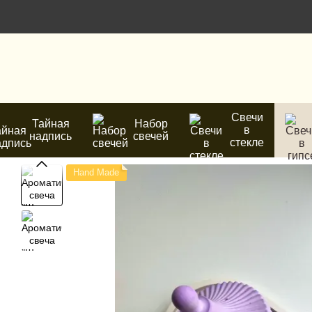
Перейти к основному контенту
Свечи
Тайная
Набор
в
надпись
свечей
стекле
Hand Made