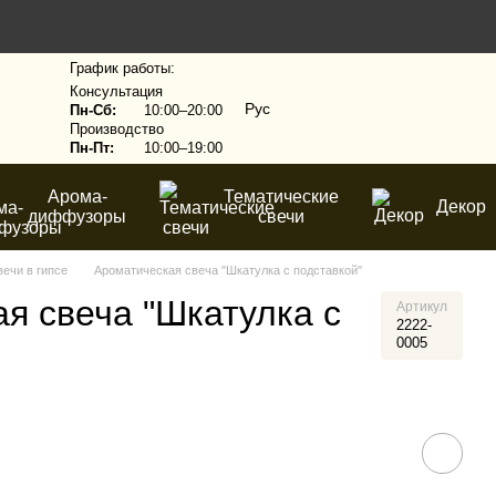
График работы:
Консультация
Рус
Пн-Сб:
10:00–20:00
Производство
Пн-Пт:
10:00–19:00
Арома-
Тематические
Декор
диффузоры
свечи
вечи в гипсе
Ароматическая свеча "Шкатулка с подставкой"
я свеча "Шкатулка с
Артикул
2222-
0005