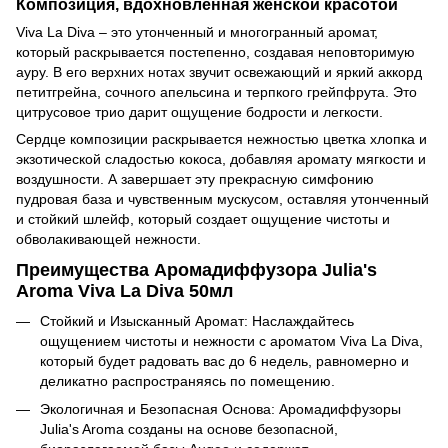
Композиция, вдохновленная женской красотой
Viva La Diva – это утонченный и многогранный аромат,
который раскрывается постепенно, создавая неповторимую
ауру. В его верхних нотах звучит освежающий и яркий аккорд
петитгрейна, сочного апельсина и терпкого грейпфрута. Это
цитрусовое трио дарит ощущение бодрости и легкости.
Сердце композиции раскрывается нежностью цветка хлопка и
экзотической сладостью кокоса, добавляя аромату мягкости и
воздушности. А завершает эту прекрасную симфонию
пудровая база и чувственным мускусом, оставляя утонченный
и стойкий шлейф, который создает ощущение чистоты и
обволакивающей нежности.
Преимущества Аромадиффузора Julia's
Aroma Viva La Diva 50мл
Стойкий и Изысканный Аромат: Наслаждайтесь
ощущением чистоты и нежности с ароматом Viva La Diva,
который будет радовать вас до 6 недель, равномерно и
деликатно распространяясь по помещению.
Экологичная и Безопасная Основа: Аромадиффузоры
Julia's Aroma созданы на основе безопасной,