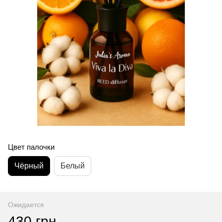
Цвет палочки
Чёрный
Белый
Ожидается
430 грн