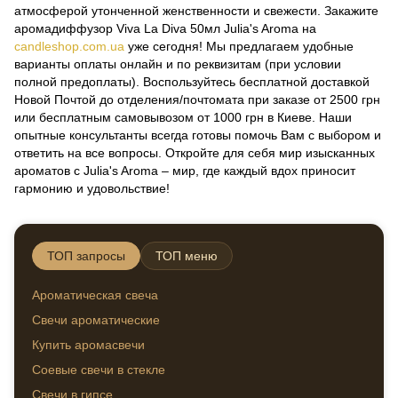
атмосферой утонченной женственности и свежести. Закажите
аромадиффузор Viva La Diva 50мл Julia's Aroma на
candleshop.com.ua
уже сегодня! Мы предлагаем удобные
варианты оплаты онлайн и по реквизитам (при условии
полной предоплаты). Воспользуйтесь бесплатной доставкой
Новой Почтой до отделения/почтомата при заказе от 2500 грн
или бесплатным самовывозом от 1000 грн в Киеве. Наши
опытные консультанты всегда готовы помочь Вам с выбором и
ответить на все вопросы. Откройте для себя мир изысканных
ароматов с Julia's Aroma – мир, где каждый вдох приносит
гармонию и удовольствие!
ТОП запросы
ТОП меню
Ароматическая свеча
Свечи
Свечи ароматические
Набо
Купить аромасвечи
Тема
Соевые свечи в стекле
Геле
Свечи в гипсе