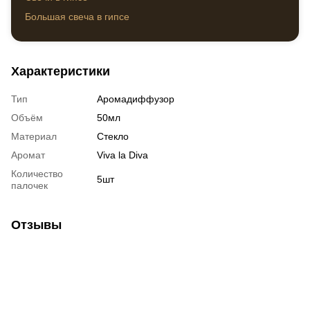
Мага
Большая свеча в гипсе
Подарочный набор свечей
Свеча вербовая веточка
Характеристики
Свеча верба из воска
Тип
Аромадиффузор
Объём
50мл
Материал
Стекло
Аромат
Viva la Diva
Количество
5шт
палочек
Отзывы