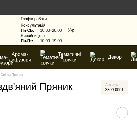
Графік роботи:
Консультація
Укр
Пн-СБ:
10:00–20:00
Виробництво
Пн-Пт:
10:00–19:00
Арома-
Тематичні
Декор
дифузори
свічки
 Свічка Пряник
здв'яний Пряник
Артикул
3399-0001