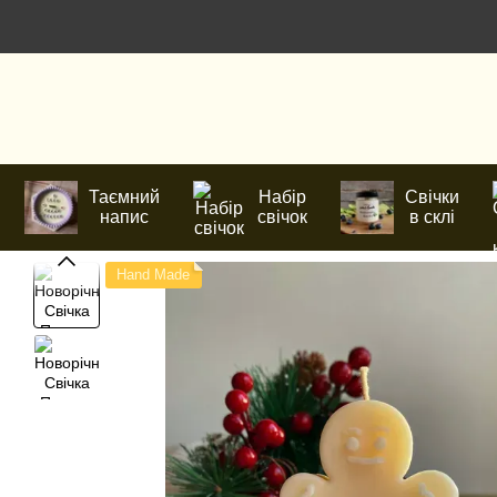
Перейти до основного контенту
Таємний
Набір
Свічки
напис
свічок
в склі
Hand Made