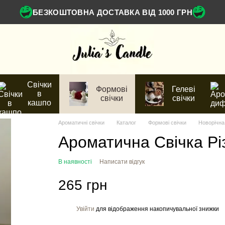
БЕЗКОШТОВНА ДОСТАВКА ВІД 1000 ГРН
Свічки
Формові
Гелеві
в
свічки
свічки
кашпо
Ароматичні свічки
Каталог
Формові свічки
Новорічна
Ароматична Свічка Рі
В наявності
Написати відгук
265 грн
Увійти
для відображення накопичувальної знижки
%