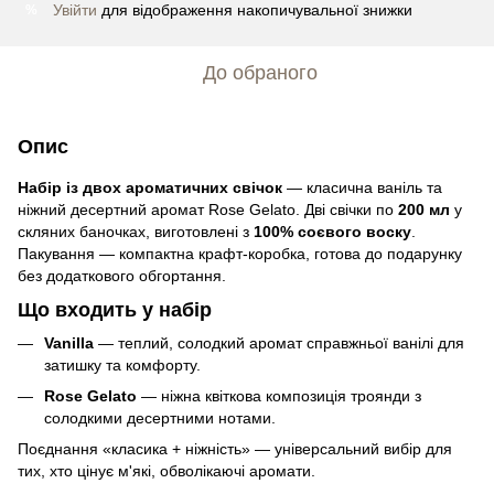
Увійти
для відображення накопичувальної знижки
%
До обраного
Опис
Набір із двох ароматичних свічок
— класична ваніль та
нiжний десертний аромат Rose Gelato. Дві свічки по
200 мл
у
скляних баночках, виготовлені з
100% соєвого воску
.
Пакування — компактна крафт-коробка, готова до подарунку
без додаткового обгортання.
Що входить у набір
Vanilla
— теплий, солодкий аромат справжньої ванілі для
затишку та комфорту.
Rose Gelato
— нiжна квіткова композиція троянди з
солодкими десертними нотами.
Поєднання «класика + нiжність» — універсальний вибір для
тих, хто цінує м'які, обволікаючі аромати.