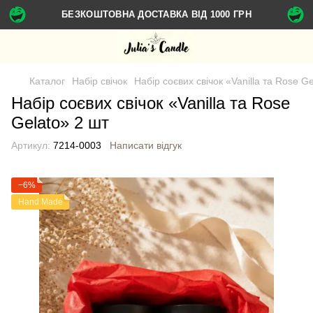
БЕЗКОШТОВНА ДОСТАВКА ВІД 1000 ГРН
Каталог
Набір свічок
Набір соєвих свічок «Vanilla та Rose G
Набір соєвих свічок «Vanilla та Rose
Gelato» 2 шт
Артикул:
7214-0003
Написати відгук
−6%
Hand Made