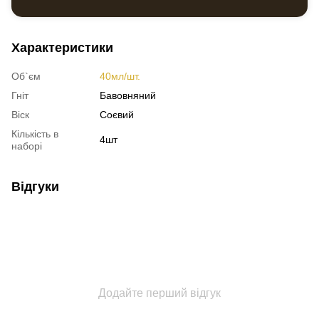
Романтичні свічки
Соєва свічка ваніль
Характеристики
Соєва свічка лаванда
Об`єм
40мл/шт.
Гніт
Бавовняний
Віск
Соєвий
Кількість в
4шт
наборі
Відгуки
Додайте перший відгук