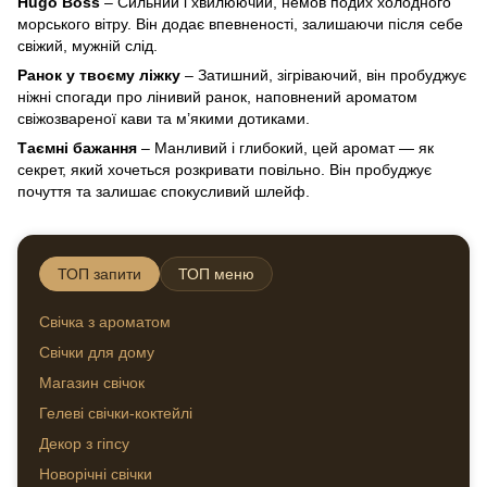
Hugo Boss
– Сильний і хвилюючий, немов подих холодного
морського вітру. Він додає впевненості, залишаючи після себе
свіжий, мужній слід.
Ранок у твоєму ліжку
– Затишний, зігріваючий, він пробуджує
ніжні спогади про лінивий ранок, наповнений ароматом
свіжозвареної кави та м’якими дотиками.
Таємні бажання
– Манливий і глибокий, цей аромат — як
секрет, який хочеться розкривати повільно. Він пробуджує
почуття та залишає спокусливий шлейф.
ТОП запити
ТОП меню
Свічка з ароматом
Свічк
Свічки для дому
Набо
пода
Магазин свічок
Темат
Гелеві свічки-коктейлі
Гелев
Декор з гіпсу
Новорічні свічки
Мага