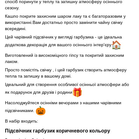
спосіб поринути у теплу та затишну атмосферу осіннього
сезону.
Кашпо покрите захисним шаром лаку та є багаторазовим у
використанні.Вам достатньо просто замінити чайну свічку
всередині.
Цей чарівний підсвічник у вигляді гарбузика - це ідеальна
додаткова декорація для вашого осіннього інтер'єру
Виготовлений із високоміцного гіпсу та покритий захисним
лаком.
Просто помістіть свічку , і цей гарбузик створить атмосферу
тепла та затишку в вашому домі.
Ідеальний для створення особливої осінньої атмосфери або
як подарунок для друзів і родини
Насолоджуйтеся осінніми вечорами з нашими чарівними
підсвічниками.
В набір входить:
Підсвічник гарбузик коричневого кольору