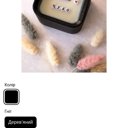
Колір
Гніт
Дерев'яний