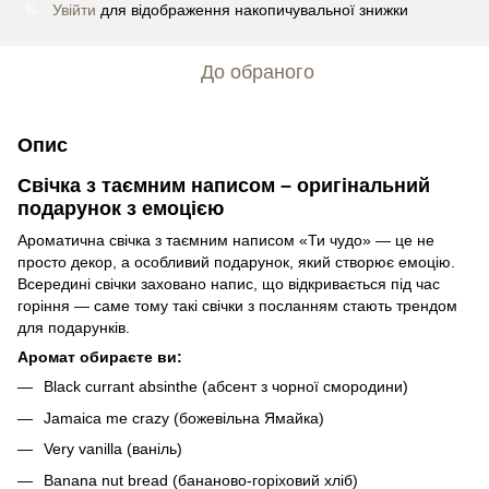
Увійти
для відображення накопичувальної знижки
%
До обраного
Опис
Свічка з таємним написом – оригінальний
подарунок з емоцією
Ароматична свічка з таємним написом «Ти чудо» — це не
просто декор, а особливий подарунок, який створює емоцію.
Всередині свічки заховано напис, що відкривається під час
горіння — саме тому такі свічки з посланням стають трендом
для подарунків.
Аромат обираєте ви:
Black currant absinthe (абсент з чорної смородини)
Jamaica me crazy (божевільна Ямайка)
Very vanilla (ваніль)
Banana nut bread (бананово-горіховий хліб)