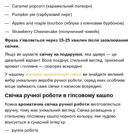
Caramel popcorn (карамельний попкорн)
Pumpkin pie (гарбузовий пиріг)
Apples and maple bourbon (яблука з кленовим бурбоном)
Strawberry Cheesecake (полуничний чізкейк)
Фраза з’являється через 15-25 хвилин після запалювання
свічки.
Якщо ви шукаєте
свічку на подарунок
, яка здивує — це
ідеальний варіант. Вона поєднує стильний вигляд, приємний
аромат і головне — сюрприз всередині.
У нашому
магазині ароматичних свічок
ви знайдете великий
вибір унікальних виробів ручної роботи, серед яких особливе
місце займають саме свічки з написом всередині.
Свічка ручної роботи в гіпсовому кашпо
Кожна
ароматична свічка ручної роботи
виготовляється
вручну, тому має унікальний вигляд. Свічка розміщена у
стильному гіпсовому кашпо чорного кольору, яке чудово
вписується в сучасний інтер’єр.
ручна робота