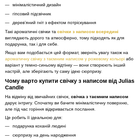
мінімалістичний дизайн
гіпсовий підсвічник
дерев’яний гніт з ефектом потріскування
Такі ароматичні свічки та
свічки з написом всередині
виглядають дорого та атмосферно, тому підходять як для
подарунка, так і для себе.
Якщо вам подобається цей формат, зверніть увагу також на
ароматичну свічку з таємним написом у рожевому кольорі
або
варіант у темно-синьому відтінку — вони створюють інший
настрій, але зберігають ту саму ідею сюрпризу.
Чому варто купити свічку з написом від Julias
Candle
На відміну від звичайних свічок,
свічка з таємним написом
дарує інтригу. Спочатку ви бачите мінімалістичну поверхню,
але під час горіння відкривається послання.
Це робить її ідеальною для:
подарунка коханій людині
сюрпризу на день народження