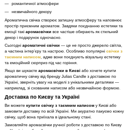
романтичної атмосфери
незвичайного декору
Ароматична свічка створює затишну атмосферу та наповнює
простір приємним ароматом. Завдяки поєднанню естетики та
емоції такі
аромасвічки
все частіше обирають як стильний
декор і подарунок одночасно.
Сьогодні
ароматичні свічки
— це не просто джерело світла,
а частина інтер’єру та настрою. Особливо популярні
свічки з
таємним написом
, адже вони поєднують візуальну естетику
та емоційний сюрприз під час горіння.
Якщо ви шукаєте
аромасвічки в Києві
або хочете купити
ароматичну свічку від бренду Julias Candle
з доставкою по
Україні, зверніть увагу на моделі з унікальними деталями —
наприклад, зі схованим написом або незвичайною формою.
Доставка по Києву та Україні
Ви можете
купити свічку з таємним написом
у Києві або
замовити доставку по всій Україні. Ми акуратно пакуємо кожну
свічку, щоб вона приїхала в ідеальному стані.
Замовляйте аромасвічки ручної роботи з доставкою по Києву